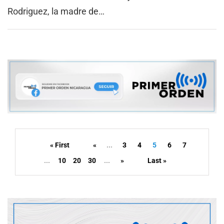
Rodriguez, la madre de…
« First
«
...
3
4
5
6
7
...
10
20
30
...
»
Last »