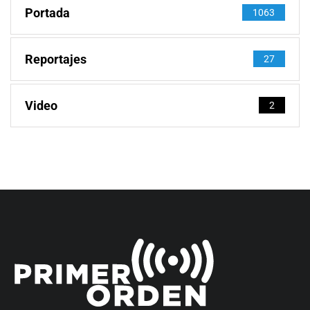
Portada
1063
Reportajes
27
Video
2