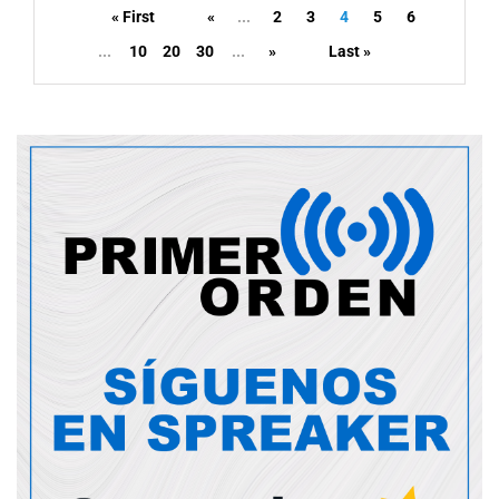
« First
«
...
2
3
4
5
6
...
10
20
30
...
»
Last »