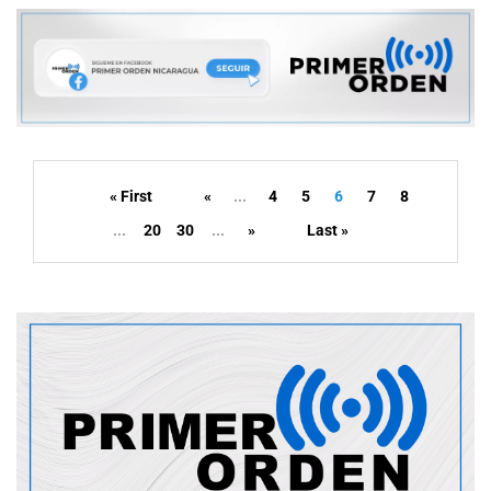
« First
«
...
4
5
6
7
8
...
20
30
...
»
Last »