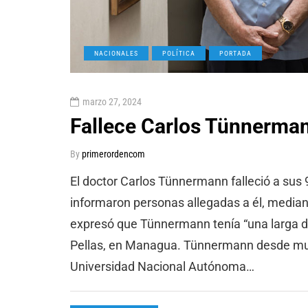
NACIONALES
POLÍTICA
PORTADA
marzo 27, 2024
Fallece Carlos Tünnerman
By
primerordencom
El doctor Carlos Tünnermann falleció a sus
informaron personas allegadas a él, median
expresó que Tünnermann tenía “una larga dol
Pellas, en Managua. Tünnermann desde muy j
Universidad Nacional Autónoma…