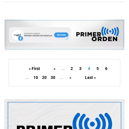
« First
«
...
2
3
4
5
6
...
10
20
30
...
»
Last »