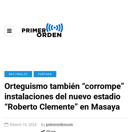
NACIONALES
PORTADA
Orteguismo también “corrompe”
instalaciones del nuevo estadio
“Roberto Clemente” en Masaya
febrero 19, 2024
By
primerordencom
Share