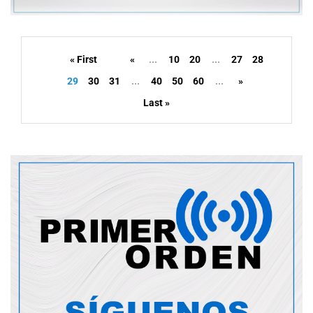
« First
«
...
10
20
...
27
28
29
30
31
...
40
50
60
...
»
Last »