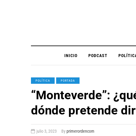
INICIO
PODCAST
POLÍTIC
POLÍTICA
PORTADA
“Monteverde”: ¿qué
dónde pretende dir
julio 3, 2023
By
primerordencom