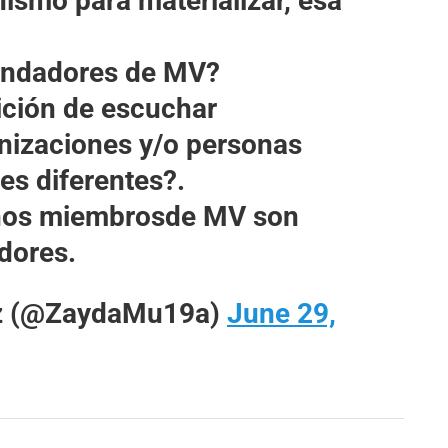
ismo para materializar, esa
fundadores de MV?
ición de escuchar
nizaciones y/o personas
es diferentes?.
nos miembrosde MV son
dores.
z (@ZaydaMu19a)
June 29,