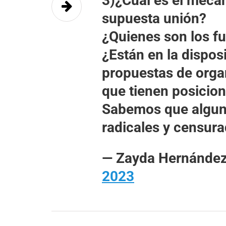
3)¿Cuál es el mecan
supuesta unión?
¿Quienes son los 
¿Están en la dispos
propuestas de orga
que tienen posicion
Sabemos que algu
radicales y censura
— Zayda Hernánde
2023