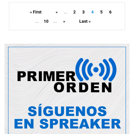
« First
«
...
2
3
4
5
6
...
10
...
»
Last »