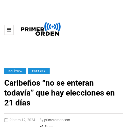
POLÍTICA
PORTADA
Caribeños “no se enteran
todavía” que hay elecciones en
21 días
febrero 12, 2024
By
primerordencom
Share