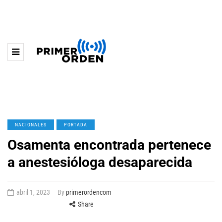
NACIONALES
PORTADA
Osamenta encontrada pertenece
a anestesióloga desaparecida
abril 1, 2023
By
primerordencom
Share