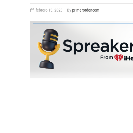
febrero 13, 2023
By
primerordencom