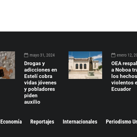
mayo 31, 2024
enero 12, 2
Drogas y
OEA respa
adicciones en
a Noboa tr
Estelí cobra
los hecho
vidas jóvenes
violentos 
y pobladores
Ecuador
piden
auxilio
Economía
Reportajes
Internacionales
Periodismo U