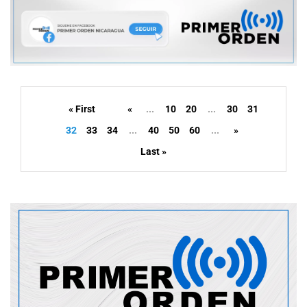
« First
«
...
10
20
...
30
31
32
33
34
...
40
50
60
...
»
Last »