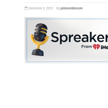
diciembre 5, 2023
By
primerordencom