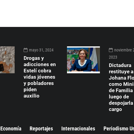
mayo 31, 2024
noviembre 
2023
Drogas y
adicciones en
Dictadura
Estelí cobra
restituye a
vidas jóvenes
Johana Fl
y pobladores
como Mini
piden
de Familia
auxilio
luego de
despojarla
cargo
Economía
Reportajes
Internacionales
Periodismo U