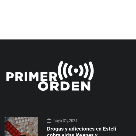
mayo 31, 2024
Drogas y adicciones en Estelí
cobra vidas jóvenes y