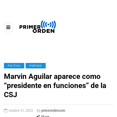
POLÍTICA
PORTADA
Marvin Aguilar aparece como
“presidente en funciones” de la
CSJ
octubre 31, 2023
By
primerordencom
Share