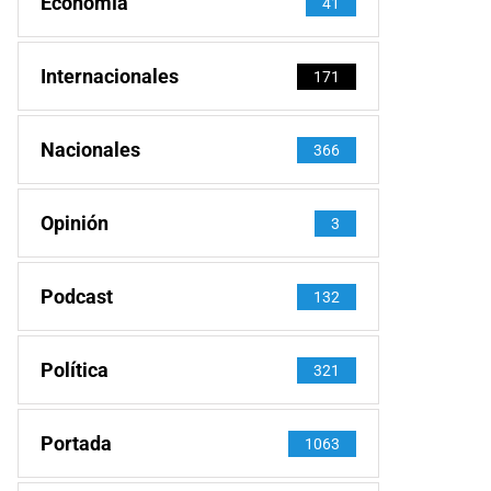
Economía
41
Internacionales
171
Nacionales
366
Opinión
3
Podcast
132
Política
321
Portada
1063