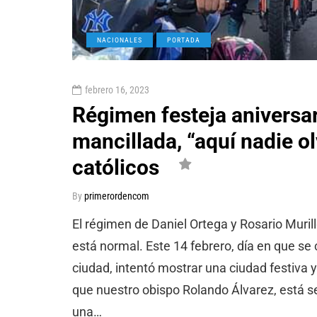
NACIONALES
PORTADA
febrero 16, 2023
Régimen festeja aniversa
mancillada, “aquí nadie ol
católicos
By
primerordencom
El régimen de Daniel Ortega y Rosario Muril
está normal. Este 14 febrero, día en que se 
ciudad, intentó mostrar una ciudad festiva 
que nuestro obispo Rolando Álvarez, está se
una…