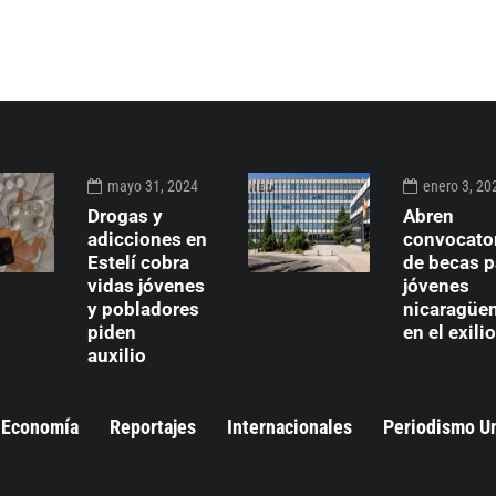
mayo 31, 2024
enero 3, 20
Drogas y
Abren
adicciones en
convocato
Estelí cobra
de becas p
vidas jóvenes
jóvenes
y pobladores
nicaragüe
piden
en el exilio
auxilio
Economía
Reportajes
Internacionales
Periodismo U