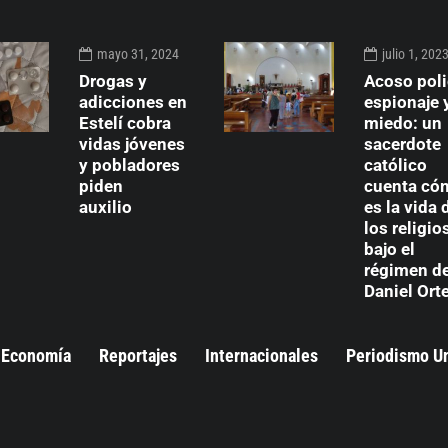
mayo 31, 2024
julio 1, 202
Drogas y
Acoso poli
adicciones en
espionaje 
Estelí cobra
miedo: un
vidas jóvenes
sacerdote
y pobladores
católico
piden
cuenta có
auxilio
es la vida 
los religio
bajo el
régimen d
Daniel Ort
Economía
Reportajes
Internacionales
Periodismo U