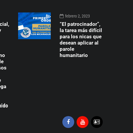
3
febrero 2, 2023
cial,
“El patrocinador”,
y
la tarea más difícil
para los nicas que
desean aplicar al
parole
mo
humanitario
de
sos
e
ega
nido