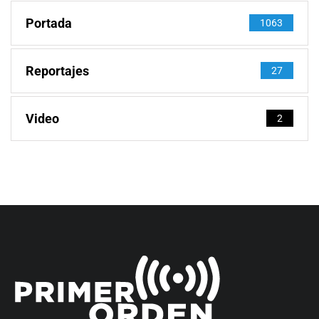
Portada
1063
Reportajes
27
Video
2