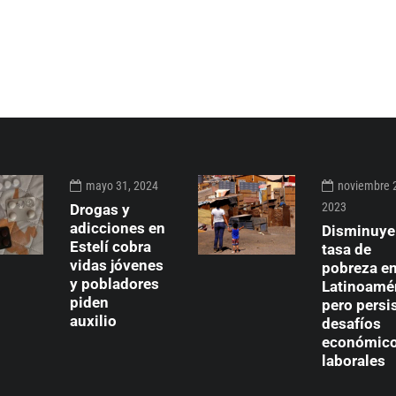
mayo 31, 2024
noviembre 
2023
Drogas y
adicciones en
Disminuye
Estelí cobra
tasa de
vidas jóvenes
pobreza e
y pobladores
Latinoamér
piden
pero persi
auxilio
desafíos
económico
laborales