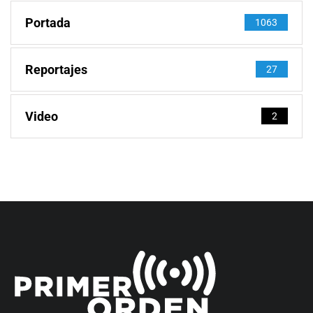
Portada
1063
Reportajes
27
Video
2