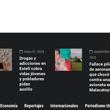
mayo 31, 2024
septiembre 
2023
Drogas y
adicciones en
Fallece pil
Estelí cobra
de aerona
vidas jóvenes
que chocó
y pobladores
contra una
piden
avioneta e
auxilio
Malacatoy
Economía
Reportajes
Internacionales
Periodismo U