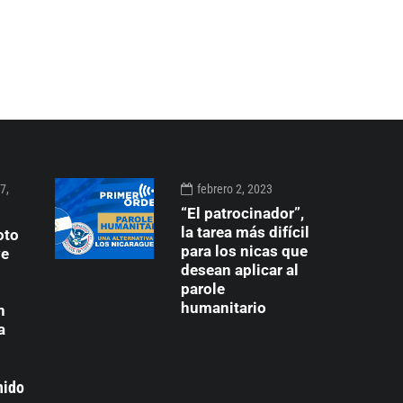
7,
febrero 2, 2023
“El patrocinador”,
la tarea más difícil
oto
para los nicas que
ve
desean aplicar al
parole
humanitario
n
a
nido