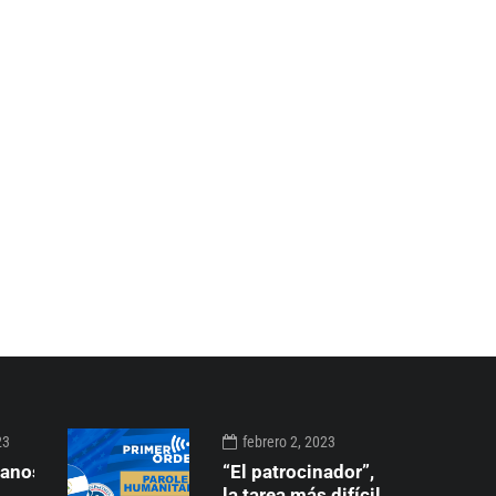
23
febrero 2, 2023
ganos
“El patrocinador”,
la tarea más difícil