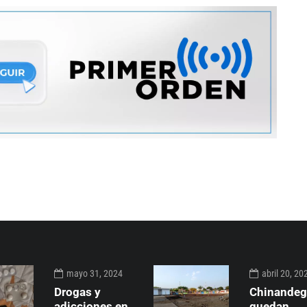
mayo 31, 2024
abril 20, 20
Drogas y
Chinande
adicciones en
quedan