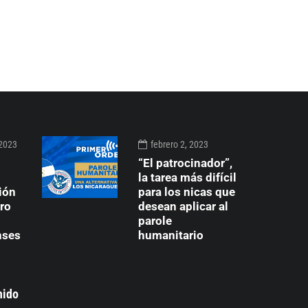
 2023
febrero 2, 2023
“El patrocinador”,
la tarea más difícil
ión
para los nicas que
rro
desean aplicar al
parole
nses
humanitario
nido