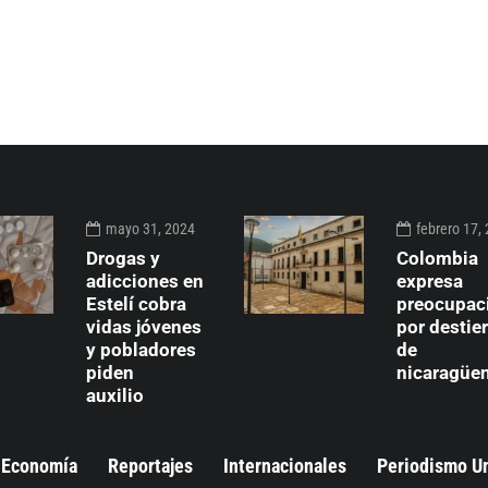
mayo 31, 2024
febrero 17,
Drogas y
Colombia
adicciones en
expresa
Estelí cobra
preocupac
vidas jóvenes
por destie
y pobladores
de
piden
nicaragüe
auxilio
Economía
Reportajes
Internacionales
Periodismo U