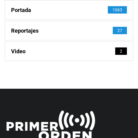
Portada
1063
Reportajes
27
Video
2